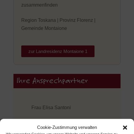
zusammenfinden
Region Toskana | Provinz Florenz |
Gemeinde Montaione
zur Landresidenz Montaione 1
Ihre Ansprechpartner
Frau Elisa Santoni
Tel. +49 89 123 92 998
Cookie-Zustimmung verwalten
Handy +49 176 49657909