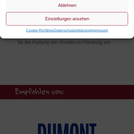
Ablehnen
Die Hunde-Lobby setzt sich für ein
freundliches Miteinander von Menschen mit
Einstellungen ansehen
und ohne Hund ein und engagiert sich für
Cookie-Richtlinie
Datenschutzerklärung
Impressum
vernünftige gesetzliche Rahmenbedingungen
für die Haltung von Hunden in Hamburg ein
Empfohlen von: